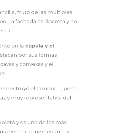
ncilla, fruto de las múltiples
po. La fachada es discreta y no
rior.
ente en la
cúpula y el
stacan por sus formas
cavas y convexas y el
no.
e construyó el tambor—, pero
az y muy representativa del
mpletó y es uno de los más
ura vertical muy elegante y