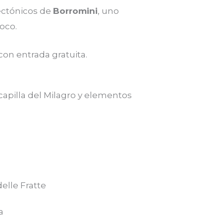
ectónicos de
Borromini
, uno
oco.
 con entrada gratuita.
capilla del Milagro y elementos
delle Fratte
a