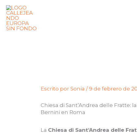
Ir
contenido
al
contenido
Escrito por
Sonia
/
9 de febrero de 2
Chiesa di Sant’Andrea delle Fratte: l
Bernini en Roma
La
Chiesa di Sant’Andrea delle Fra