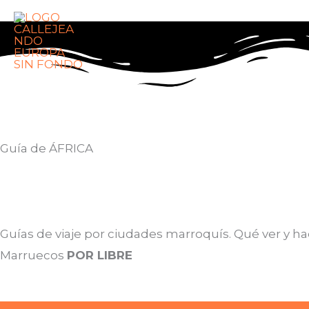
Ir
contenido
al
contenido
Guía de ÁFRICA
Guías de viaje por ciudades marroquís. Qué ver y hac
Marruecos
POR LIBRE