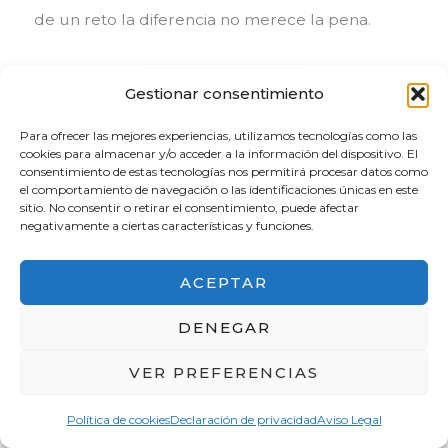
de un reto la diferencia no merece la pena.
TORRE EIFFEL
Gestionar consentimiento
Para ofrecer las mejores experiencias, utilizamos tecnologías como las
cookies para almacenar y/o acceder a la información del dispositivo. El
consentimiento de estas tecnologías nos permitirá procesar datos como
el comportamiento de navegación o las identificaciones únicas en este
sitio. No consentir o retirar el consentimiento, puede afectar
negativamente a ciertas características y funciones.
Campos de Marte
ACEPTAR
Champs de Mars o los jardines de Campo de
DENEGAR
Marte, se encuentran bajo la Torre Eiffel.
VER PREFERENCIAS
Es un lugar donde se pueden hacer fotos muy
chulas De la Torre Eiffel, y en verano podéis
Política de cookies
Declaración de privacidad
Aviso Legal
hacer un picnic.