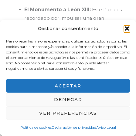
El Monumento a León XIII:
Este Papa es
recordado por impulsar una gran
restauración material y simbólica de la
Gestionar consentimiento
basílica. Su pontificado fue clave para
Para ofrecer las mejores experiencias, utilizamos tecnologías como las
redefinir el papel del Papa como una
cookies para almacenar y/o acceder a la información del dispositivo. El
autoridad espiritual en un momento en
consentimiento de estas tecnologías nos permitirá procesar datos como
el comportamiento de navegación o las identificaciones únicas en este
que la Iglesia perdía gran parte de su
sitio. No consentir o retirar el consentimiento, puede afectar
negativamente a ciertas características y funciones.
poder político o «temporal». Es un
monumento imponente que simboliza la
ACEPTAR
continuidad apostólica de la sede romana
DENEGAR
VER PREFERENCIAS
La Capilla del Santísimo Sacramento:
Política de cookies
Declaración de privacidad
Aviso Legal
Situada justo enfrente de la tumba, esta