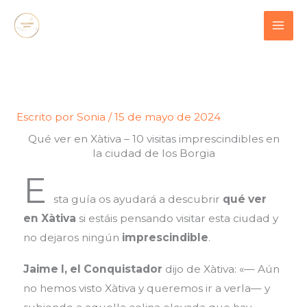
Ir
contenido
al
contenido
Escrito por
Sonia
/
15 de mayo de 2024
Qué ver en Xàtiva – 10 visitas imprescindibles en
la ciudad de los Borgia
E
sta guía os ayudará a descubrir
qué ver
en Xàtiva
si estáis pensando visitar esta ciudad y
no dejaros ningún
imprescindible
.
Jaime I, el Conquistador
dijo de Xàtiva: «— Aún
no hemos visto Xàtiva y queremos ir a verla— y