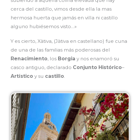
subiendo a aquella colina elevada que hay
cerca del castillo, vimos desde ella la mas
hermosa huerta que jamás en villa ni castillo
alguno hubiésemos visto…»
Y es cierto, Xàtiva, (Jàtiva en castellano) fue cuna
de una de las familias más poderosas del
Renacimiento
, los
Borgia
y nos enamoró su
casco antiguo, declarado
Conjunto Histórico
–
Artístico
y su
castillo
.