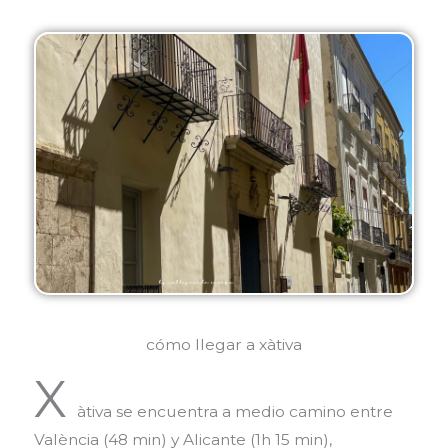
cómo llegar a xàtiva
X
àtiva se encuentra a medio camino entre
València (48 min) y Alicante (1h 15 min),