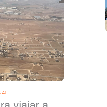
023
a viajar a