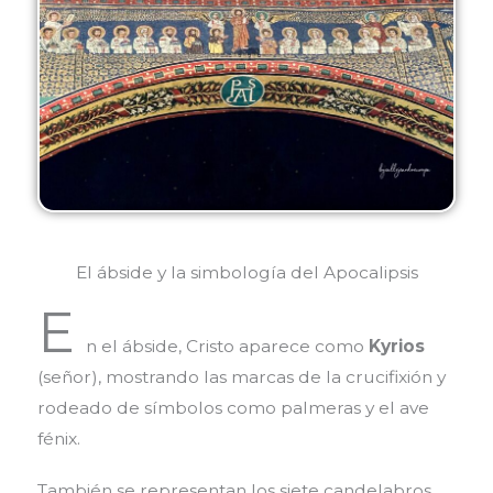
El ábside y la simbología del Apocalipsis
E
n el ábside, Cristo aparece como
Kyrios
(señor), mostrando las marcas de la crucifixión y
rodeado de símbolos como palmeras y el ave
fénix.
También se representan los siete candelabros,