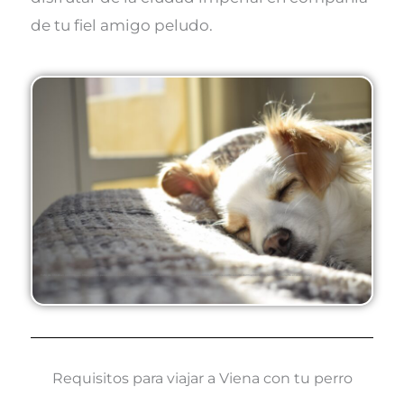
de tu fiel amigo peludo.
Foto de Christian Domingues: https://www.pexels.com/es-es/foto/fotografia-en-primer-plano-de-un-perro-blanco-y-marron-de-pelaje-corto-adulto-durmiendo-sobre-textil-gris-durante-el-dia-731022/
Requisitos para viajar a Viena con tu perro