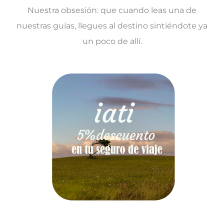
Nuestra obsesión: que cuando leas una de
nuestras guías, llegues al destino sintiéndote ya
un poco de allí.