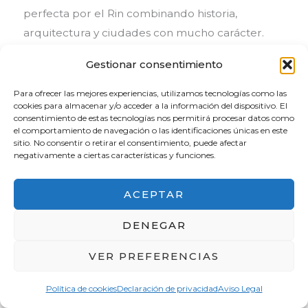
perfecta por el Rin combinando historia,
arquitectura y ciudades con mucho carácter.
Gestionar consentimiento
Organiza tu visita a Colonia en 5 minutos
Para ofrecer las mejores experiencias, utilizamos tecnologías como las
P
cookies para almacenar y/o acceder a la información del dispositivo. El
consentimiento de estas tecnologías nos permitirá procesar datos como
ara que no te vuelvas loco buscando, aquí
el comportamiento de navegación o las identificaciones únicas en este
tienes los servicios que nosotros utilizamos para
sitio. No consentir o retirar el consentimiento, puede afectar
negativamente a ciertas características y funciones.
viajar por Alemania. ¡Ahorra tiempo y asegura tu
plaza!
ACEPTAR
Seguro de viaje:
No te la juegues en
DENEGAR
Europa. Por ser lector del blog, tienes un
5% de descuento en tu seguro IATI aquí
.
VER PREFERENCIAS
Internet ilimitado:
Consulta mapas y
Política de cookies
Declaración de privacidad
Aviso Legal
horarios sin depender del WiFi. Nosotros